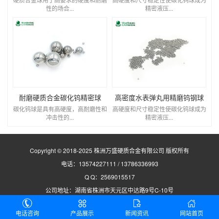
性的场合...
精密液压...
耐磨硬质合金碳化钨精密球
高密度水表弹丸用精磨钨钢球
碳化钨球是具有高硬度，高耐磨性和
高硬度和尺寸稳定性使碳化钨球成为
冲击性的...
精密液压...
Copyright © 2018-2025 株洲万盛硬质合金有限公司 版权所有
电话：13574227111 / 13786336993
Q Q：2569015517
公司地址：湖南省株洲市天元区中达路9号C-10号
湘ICP备19020694号
电话咨询
产品展示
新闻资讯
网站首页